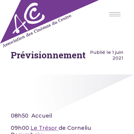
Skip
to
content
Prévisionnement
Association des Cinémas du
Publié le 1 juin
Centre
2021
08h50 Accueil
09h00
Le Trésor
de Corneliu