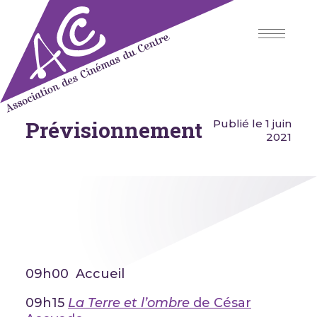
Skip
to
content
Prévisionnement
Association des Cinémas du
Publié le 1 juin
Centre
2021
09h00 Accueil
09h15
La Terre et l’ombre
de César