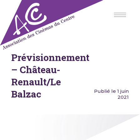
Skip
to
content
Prévisionnement
Association des Cinémas du
Centre
– Château-
Renault/Le
Balzac
Publié le 1 juin
2021