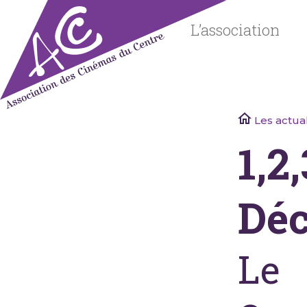
Skip
to
L’association
content
Association
Les actual
des
1,2
Cinémas
du Centre
Déc
Le