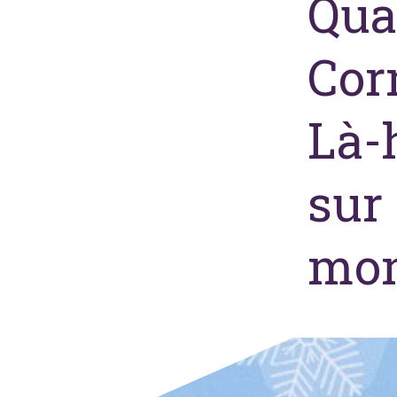
Qua
Cor
Là-
sur 
mon