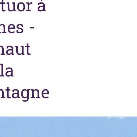
tuor à
nes -
haut
la
tagne