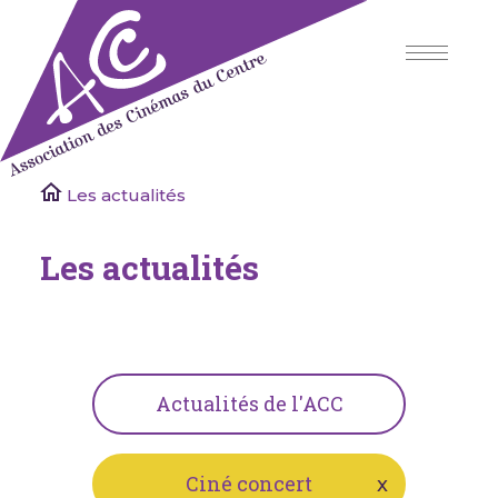
Skip
to
content
Association des Cinémas du Centre
Les actualités
Les actualités
Actualités de l'ACC
Ciné concert