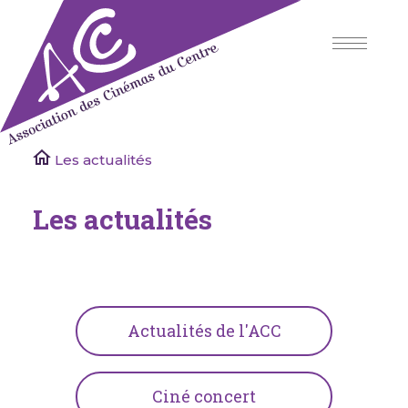
Skip
to
content
Association des Cinémas du Centre
Les actualités
Les actualités
Actualités de l'ACC
Ciné concert