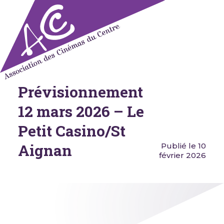
Skip
to
content
Prévisionnement
Association des Cinémas du
Centre
12 mars 2026 – Le
Petit Casino/St
Aignan
Publié le 10
février 2026