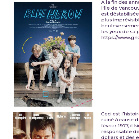
A la fin des ann
l'île de Vancouv
est déstabilis
plus imprévisib
bouleversement
les yeux de sa 
https://www.gn
Ceci est l’histo
ruiné à cause d
février 1977, il 
responsable de s
dollars et des 