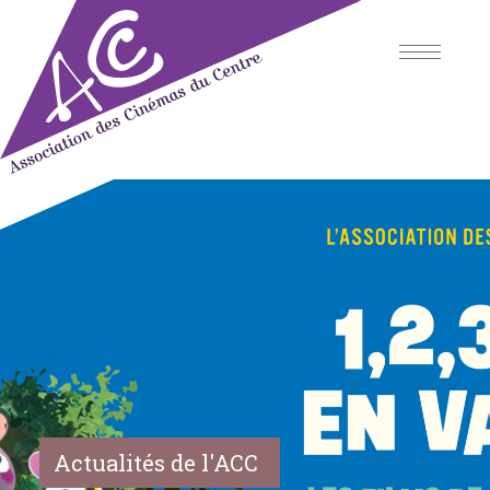
Skip
to
content
Association des Cinémas du
Centre
Actualités de l'ACC