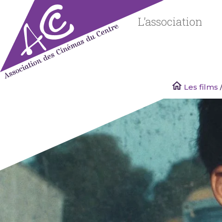
Skip
to
L’association
content
Les films
Associatio
des
Cinémas
du Centre