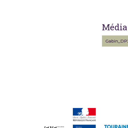
Média 
Gabin_DP