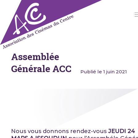
Skip
to
content
Assemblée
Association des Cinémas du
Centre
Générale ACC
Publié le 1 juin 2021
Nous vous donnons rendez-vous
JEUDI 24