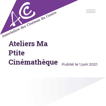
Skip
to
content
Ateliers Ma
Association des Cinémas du
Centre
Ptite
Cinémathèque
Publié le 1 juin 2021