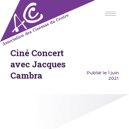
Skip
to
content
Ciné Concert
Association des Cinémas du
Centre
avec Jacques
Cambra
Publié le 1 juin
2021