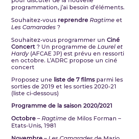
pour discuter de la nouvelle
programmation, j’ai besoin d’éléments.
Souhaitez-vous
reprendre
Ragtime
et
Les Camarades
?
Souhaitez-vous programmer un
Cin
é
Concert
? Un programme de
Laurel et
Hardy
(AFCAE JP) est prévu en ressorti
en octobre. L’ADRC propose un ciné
concert
Proposez une
liste de 7 films
parmi les
sorties de 2019 et les sorties 2020-21
(liste ci-dessous)
Programme de la saison 2020/2021
Octobre
–
Ragtime
de Milos Forman –
Etats-Unis, 1981
Novembre
–
Les Camarades
de Mario