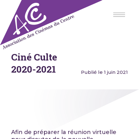
Skip
to
content
Ciné Culte
Association des Cinémas du
Centre
2020-2021
Publié le 1 juin 2021
Afin de préparer la réunion virtuelle