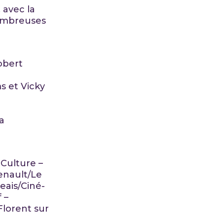
 avec la
nombreuses
obert
 et Vicky
a
Culture –
enault/Le
eais/Ciné-
 –
Florent sur