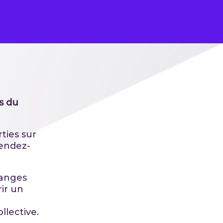
as du
ties sur
rendez-
hanges
rir un
llective.