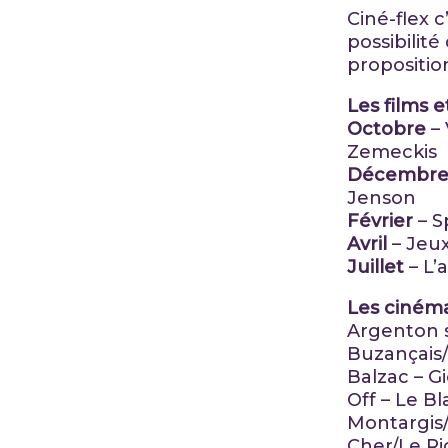
Ciné-flex 
possibilit
propositio
Les films 
Octobre
–
Zemeckis
Décembr
Jenson
Février
– S
Avril
– Jeux
Juillet
– L’
Les cinéma
Argenton s
Buzançais/
Balzac – G
Off – Le B
Montargis/
Cher/Le Ri