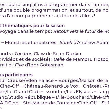
c’est donc cinq films à programmer dans l’année,
é d’une double programmation, et surtout, de 
ns d’accompagnements autour des films !
et thématiques pour la saison
 Voyage dans le temps :
Retour vers le futur
de R
e
– Monstres et créatures :
Shrek
d’Andrew Adams
ports :
The Iron
Claw de Sean Durkin
 (vidéos et de société) :
Belle
de Mamoru Hosod
amitié :
Five
d’Igor Gotesman
s participants
ur Creuse/Eden Palace – Bourges/Maison de la 
Ciné-Off – Château-Renard/Le Vox – Château-R
ien/Le Grand Club – Issoudun/Les Elysées – Lang
lanc/Studio République – L’Île-Bouchard/Ciné-Off
AlTiCiné – Ste-Maure-de-Touraine/Ciné-Off – St 
o