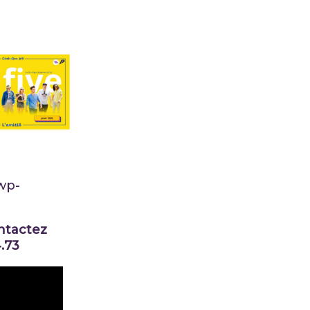
wp-
ontactez
.73