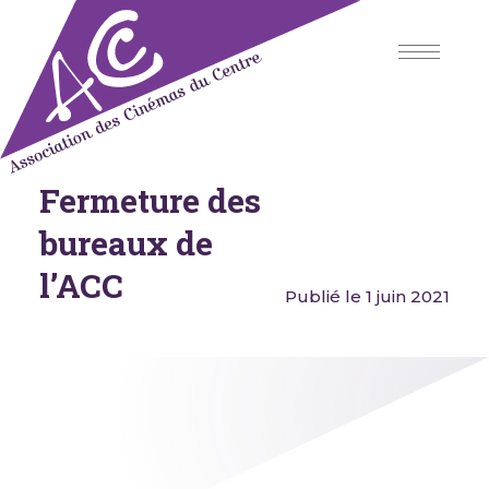
Skip
to
content
Fermeture des
Association des Cinémas du
Centre
bureaux de
l’ACC
Publié le 1 juin 2021