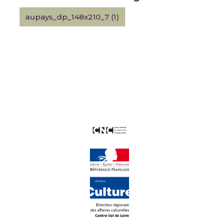
aupays_dp_148x210_7 (1)