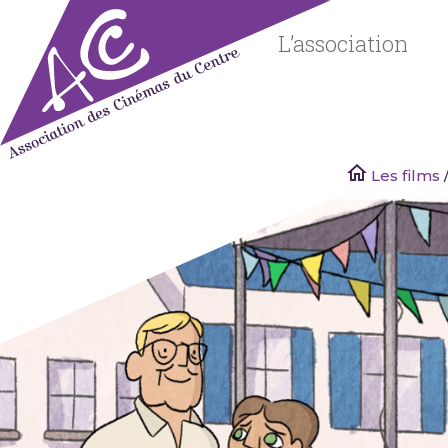
Skip
to
L’association
content
Les films
/
Associatio
des
Cinémas
du Centre