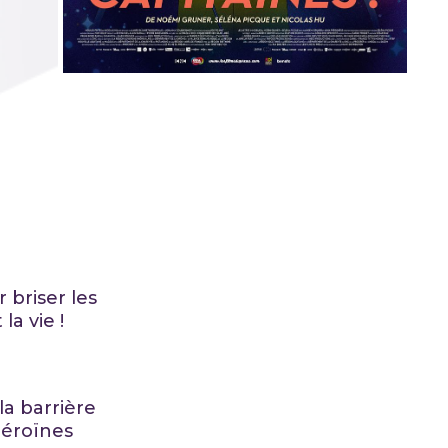
 briser les
a vie !
la barrière
’héroïnes