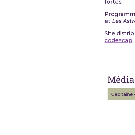
fortes.
Programme 
et
Les Ast
Site distri
code=cap
Média 
Capitaine 