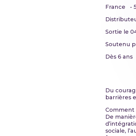
France - 5
Distribute
Sortie le 
Soutenu 
Dès 6 ans
Du courage
barrières 
Comment tr
De manière
d’intégrati
sociale, l’