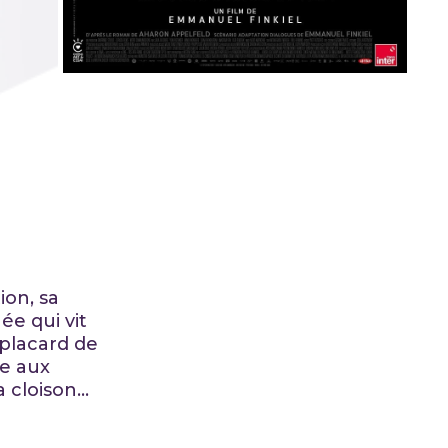
ion, sa
ée qui vit
 placard de
ue aux
a cloison…