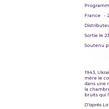
Programm
France - 2
Distribute
Sortie le 2
Soutenu 
1943, Ukra
mère le co
dans une ma
la chambre
bruits qui 
D’après
La