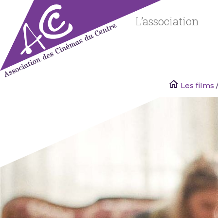
Skip
to
L’association
content
Les films
Associatio
des
Cinémas
du Centre