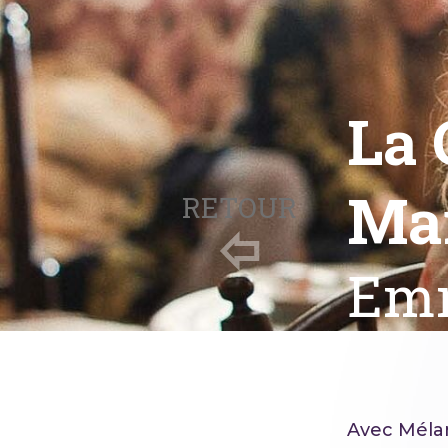
La 
Ma
RETOUR
Emm
Avec Mélan