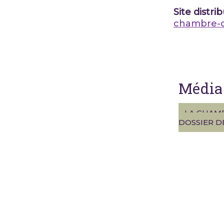
Site distri
chambre-d
Média 
LA CHAMB
DOSSIER D