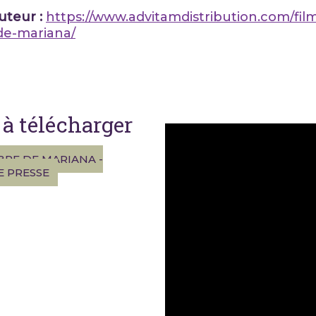
buteur :
https://www.advitamdistribution.com/film
e-mariana/
à télécharger
RE DE MARIANA -
E PRESSE