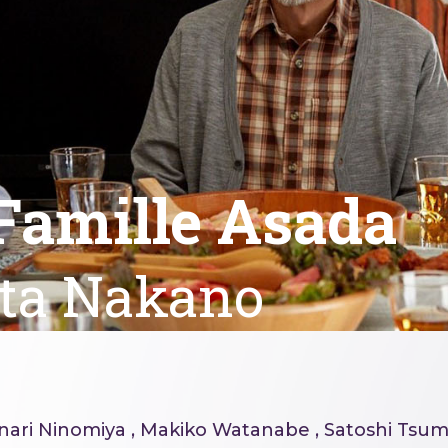
Famille Asada
ta Nakano
ari Ninomiya , Makiko Watanabe , Satoshi Tsu