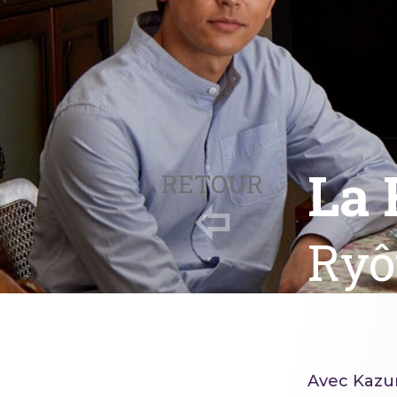
La 
RETOUR
Ryô
Avec Kazun