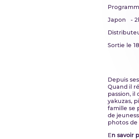
Programm
Japon - 2
Distribute
Sortie le 1
Depuis ses
Quand il r
passion, i
yakuzas, p
famille se
de jeuness
photos de
E
n savoir 