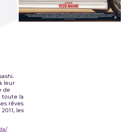
ashi.
à leur
e de
 toute la
ses rêves
2011, les
da/