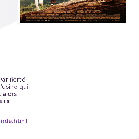
ar fierté
l’usine qui
t alors
 ils
bande.html