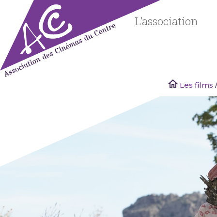
Skip
to
L’association
content
Les films
/
Associatio
des
Cinémas
du Centre