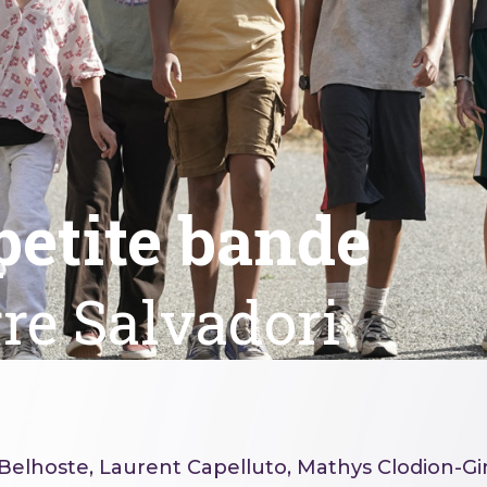
petite bande
rre Salvadori
Belhoste, Laurent Capelluto, Mathys Clodion-Gi