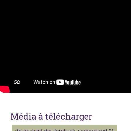
Média à télécharger
dp-le-chant-des-forets-ok_compressed (1)