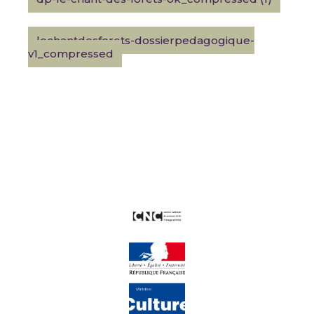
lechantdesforets-dossierpedagogique-
v1_compressed