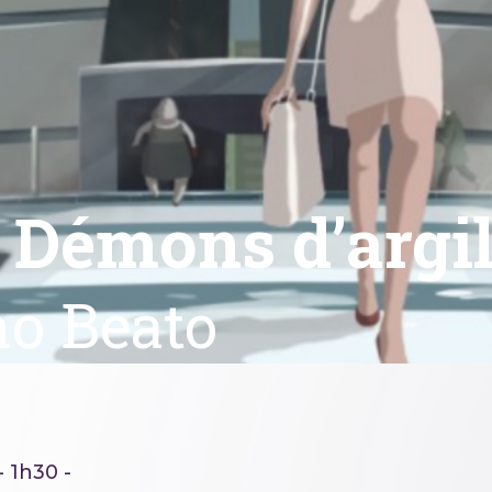
 Démons d’argi
o Beato
 1h30 -