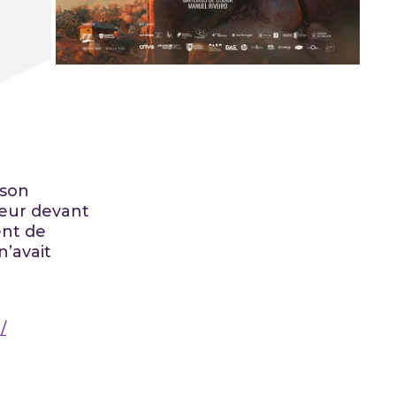
 son
teur devant
ent de
n’avait
/