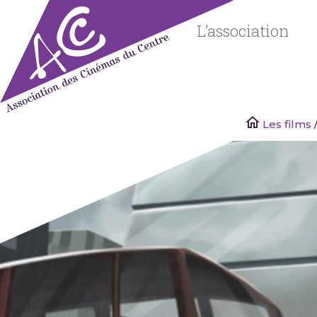
Skip
to
L’association
content
Les films
Associatio
des
Cinémas
du Centre