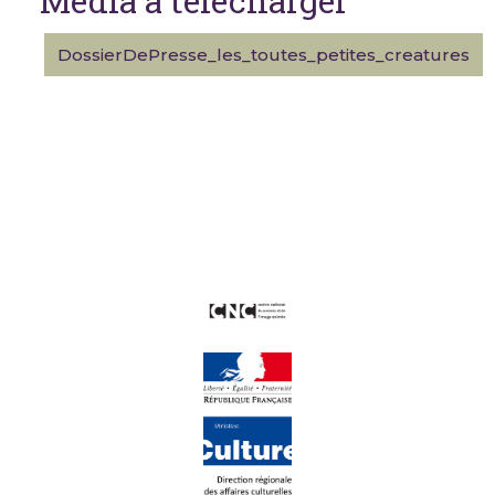
Média à télécharger
DossierDePresse_les_toutes_petites_creatures