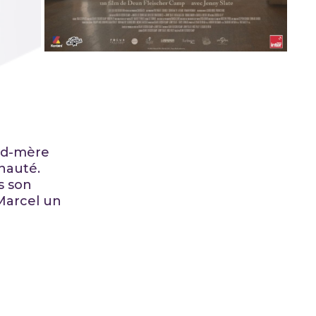
and-mère
nauté.
s son
 Marcel un