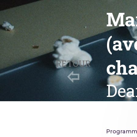
Mar
(av
cha
RETOUR
Dea
Programm