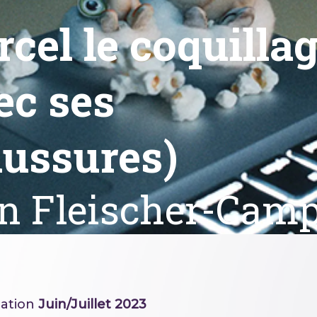
cel le coquilla
ec ses
ussures)
n Fleischer-Cam
ation
Juin/Juillet 2023