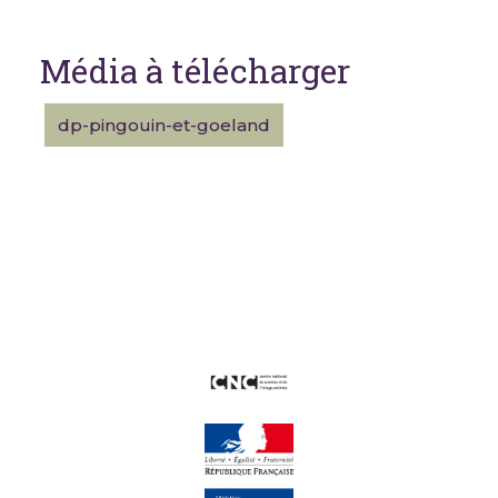
Média à télécharger
dp-pingouin-et-goeland