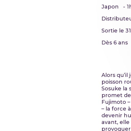
Japon - 1
Distribute
Sortie le 3
Dès 6 ans
Alors qu’il
poisson r
Sosuke la s
promet de 
Fujimoto –
– la force 
devenir hu
avant, ell
provoquer 