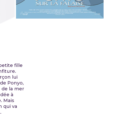
etite fille
fiture.
rçon lui
 de Ponyo,
d de la mer
idée à
. Mais
n qui va
.