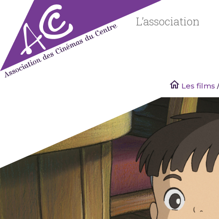
Skip
to
L’association
content
Les films
/
Associatio
des
Cinémas
du Centre