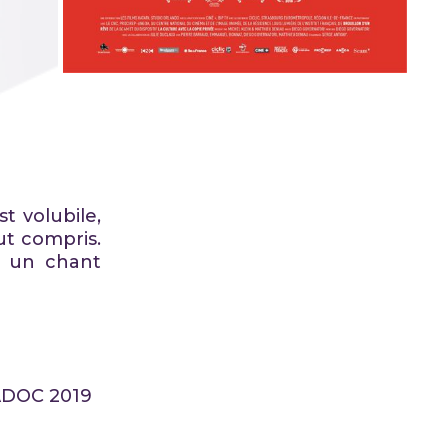
t volubile,
out compris.
nt un chant
PADOC 2019