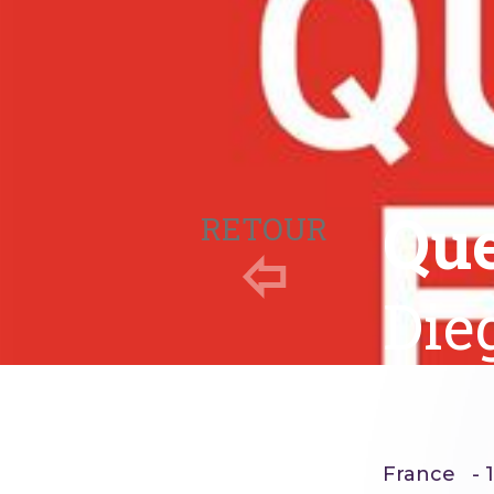
Que
RETOUR
Die
France - 1