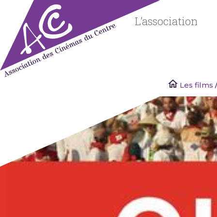
Skip
to
L’association
content
Les films
/
Associatio
des
Cinémas
du Centre