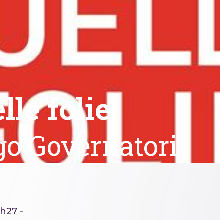
lle folie
go Governatori
h27 -