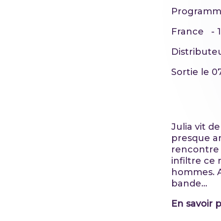
Programm
France - 
Distribute
Sortie le 
Julia vit 
presque ani
rencontre
infiltre c
hommes. Av
bande…
En savoir 