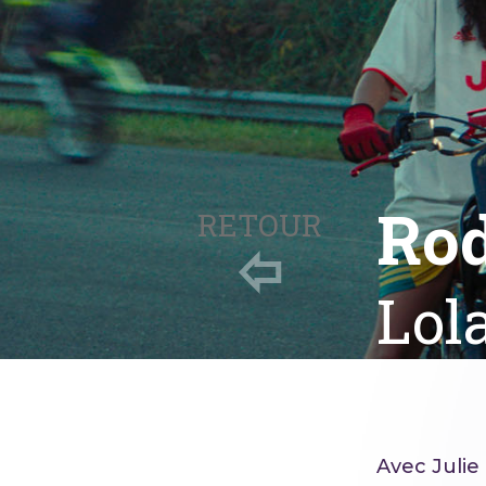
Ro
RETOUR
Lol
Avec Julie 