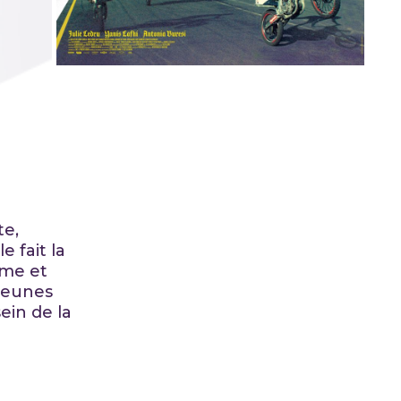
te,
e fait la
ume et
 jeunes
ein de la