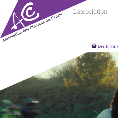
Skip
to
L’association
content
Les films
Associatio
des
Cinémas
du Centre