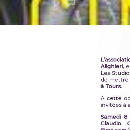
L’associat
Alighieri
, 
Les Studio
de mettre 
à Tours
.
A cette oc
invitées à 
Samedi 8 
Claudio G