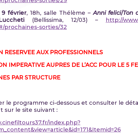
#/prochaines-sorties/29
9 février
, 18h, salle Thélème –
Anni felici
/
Ton 
Luccheti
(Bellissima, 12/03) –
http://www.
#/prochaines-sorties/32
ON RESERVEE AUX PROFESSIONNELS
ON IMPERATIVE AUPRES DE L’ACC POUR LE 5 F
NES PAR STRUCTURE
r le programme ci-dessous et consulter le déta
sur le site suivant :
.cinefiltours37.fr/index.php?
m_content&view=article&id=171&Itemid=26