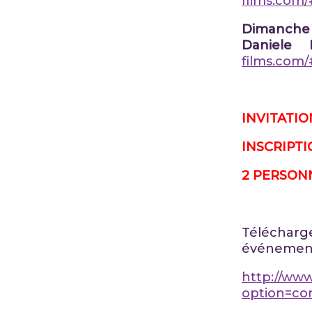
films.com/
Dimanche 
Daniele 
films.com/
INVITATI
INSCRIPTI
2 PERSON
Télécharge
événement 
http://www
option=co