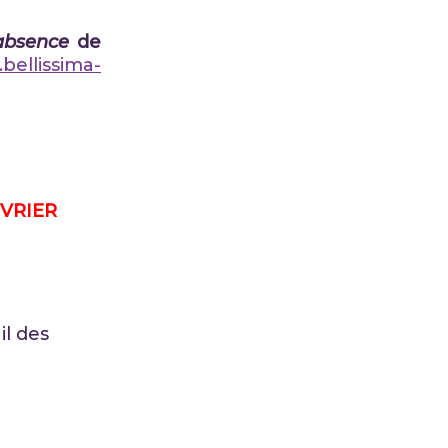
absence
de
bellissima-
EVRIER
il des