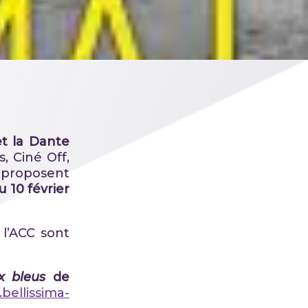
et la Dante
s, Ciné Off,
s proposent
u 10 février
 l’ACC sont
x bleus
de
bellissima-