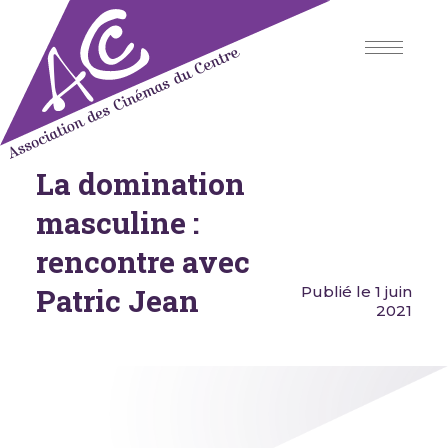
Skip
to
content
La domination
Association des Cinémas du
Centre
masculine :
rencontre avec
Patric Jean
Publié le 1 juin
2021