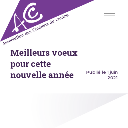
Skip
to
content
Meilleurs voeux
Association des Cinémas du
Centre
pour cette
nouvelle année
Publié le 1 juin
2021