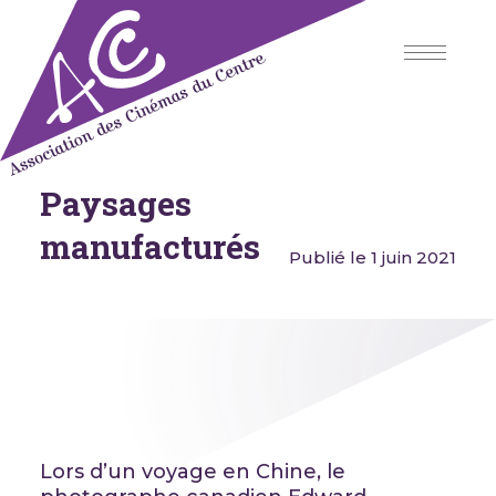
Skip
to
content
Paysages
Association des Cinémas du
Centre
manufacturés
Publié le 1 juin 2021
Lors d’un voyage en Chine, le