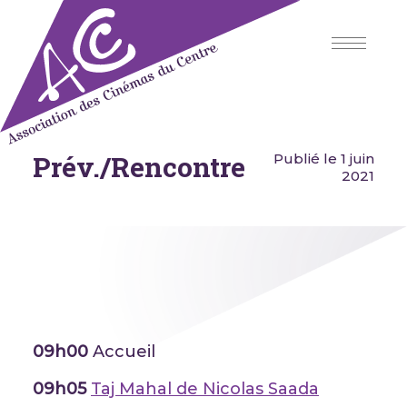
Skip
to
content
Prév./Rencontre
Association des Cinémas du
Publié le 1 juin
Centre
2021
09h00
Accueil
09h05
Taj Mahal de Nicolas Saada