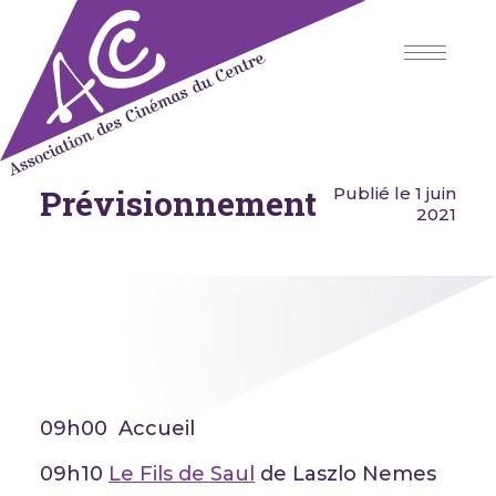
Skip
to
content
Prévisionnement
Association des Cinémas du
Publié le 1 juin
Centre
2021
09h00 Accueil
09h10
Le Fils de Saul
de Laszlo Nemes