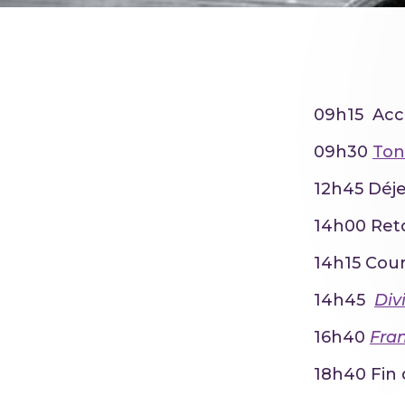
09h15 Acc
09h30
Ton
12h45 Déj
14h00 Reto
14h15 Cour
14h45
Div
16h40
Fra
18h40 Fin 