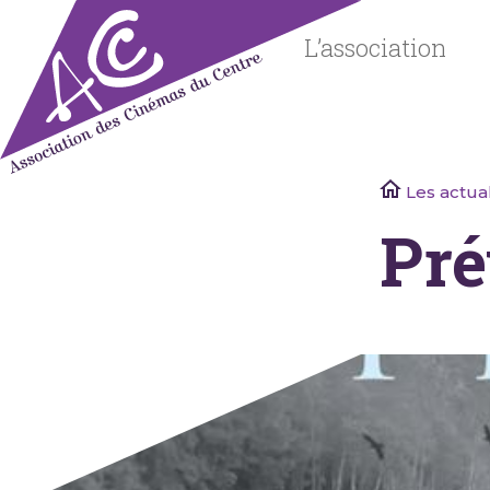
Skip
to
L’association
content
Association
Les actual
des
Pré
Cinémas
du Centre