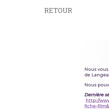
RETOUR
Nous vous
de Langeai
Nous pouvo
Dernière s
http://ww
fiche-film