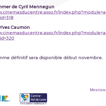
immer
de Cyril Mennegun
w.cinemasducentre.asso.fr/index.php?module=a
&id=318
’Yves Caumon
w.cinemasducentre.asso.fr/index.php?module=a
&id=320
me définitif sera disponible début novembre.
Mentions