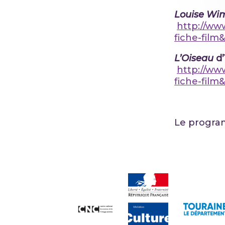
Louise W
http://ww
fiche-film
L’Oiseau
d
http://ww
fiche-film
Le program