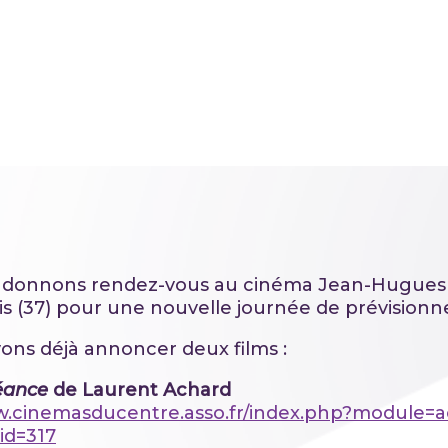
 donnons rendez-vous au cinéma Jean-Hugues
s (37) pour une nouvelle journée de prévision
ns déjà annoncer deux films :
éance
de Laurent Achard
w.cinemasducentre.asso.fr/index.php?module=a
&id=317