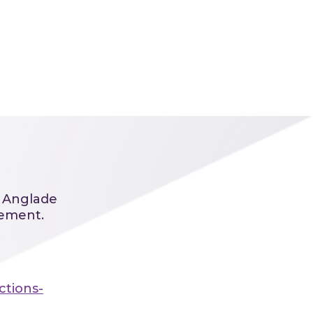
 Anglade
nement.
ctions-