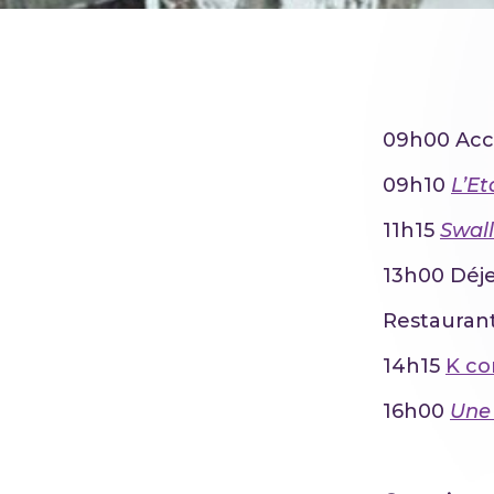
09h00 Acc
09h10
L’E
11h15
Swal
13h00 Déje
Restaurant
14h15
K co
16h00
Une 