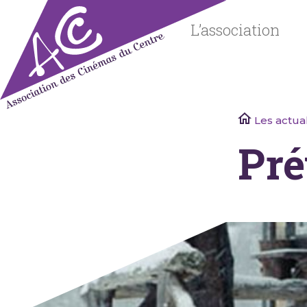
Skip
to
L’association
content
Association
Les actual
des
Pré
Cinémas
du Centre