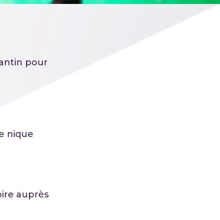
antin pour
ue nique
oire auprès