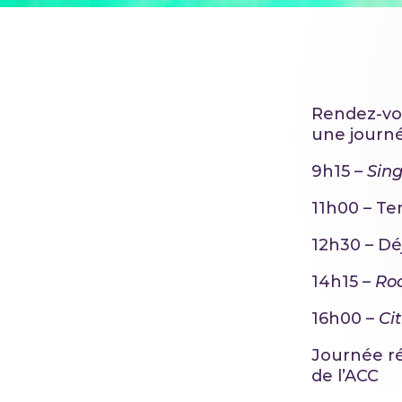
Rendez-vou
une journé
9h15 –
Sin
11h00 – Te
12h30 – Dé
14h15 –
Ro
16h00 –
Ci
Journée ré
de l’ACC