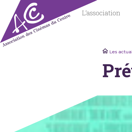
Skip
to
L’association
content
Association
Les actual
des
Pré
Cinémas
du Centre