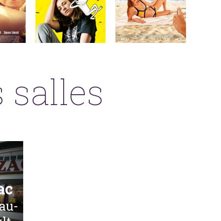
 salles
ac
au-