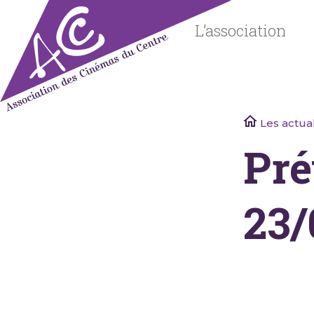
Skip
to
L’association
content
Association
Les actual
des
Pré
Cinémas
du Centre
23/