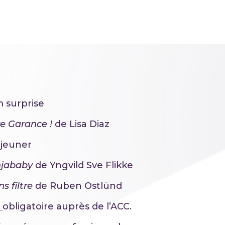
m surprise
re Garance !
de Lisa Diaz
éjeuner
njababy
de Yngvild Sve Flikke
s filtre
de Ruben Ostlünd
n
obligatoire auprès de l’ACC.