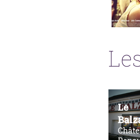
Les
Le
Balz
Châte