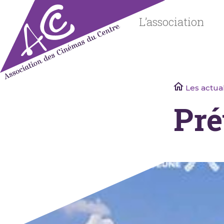
Skip
to
L’association
content
Association
Les actual
des
Pré
Cinémas
du Centre