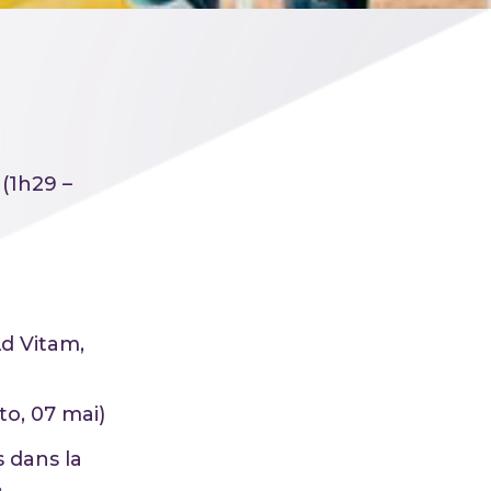
(1h29 –
Ad Vitam,
o, 07 mai)
 dans la
.