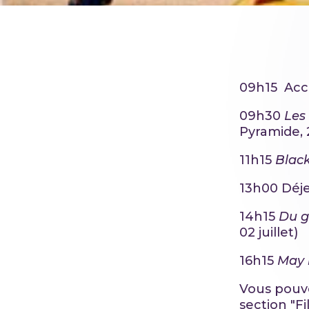
09h15 Acc
09h30
Les
Pyramide, 
11h15
Black
13h00 Déj
14h15
Du g
02 juillet)
16h15
May 
Vous pouve
section "F