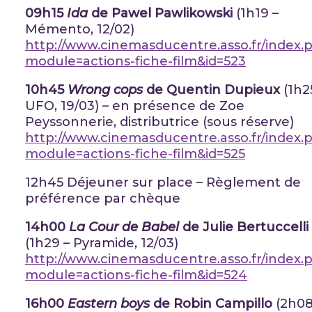
09h15
Ida
de Pawel Pawlikowski
(1h19 –
Mémento, 12/02)
http://www.cinemasducentre.asso.fr/index.
module=actions-fiche-film&id=523
10h45
Wrong cops
de Quentin Dupieux
(1h2
UFO, 19/03) – en présence de Zoe
Peyssonnerie, distributrice (sous réserve)
http://www.cinemasducentre.asso.fr/index.
module=actions-fiche-film&id=525
12h45 Déjeuner sur place – Règlement de
préférence par chèque
14h00
La Cour de Babel
de Julie Bertuccelli
(1h29 – Pyramide, 12/03)
http://www.cinemasducentre.asso.fr/index.
module=actions-fiche-film&id=524
16h00
Eastern boys
de Robin Campillo
(2h08