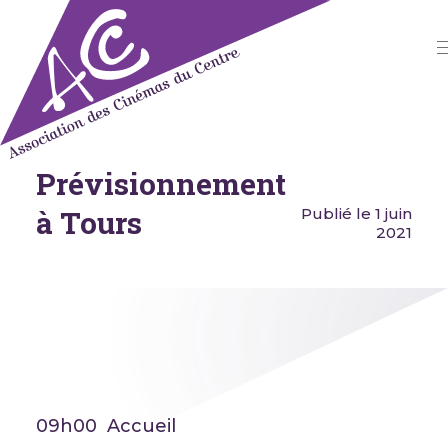
Skip
to
content
Prévisionnement
Association des Cinémas du
Centre
à Tours
Publié le 1 juin
2021
09h00 Accueil