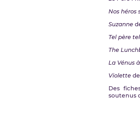
Nos héros 
Suzanne
d
Tel père tel 
The Lunch
La Vénus à 
Violette
de
Des fiche
soutenus o