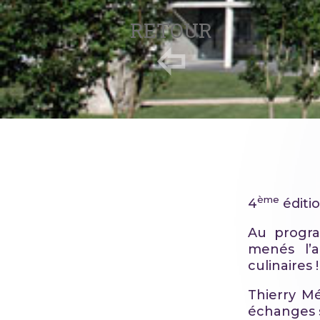
RETOUR
ème
4
éditi
Au progra
menés l’a
culinaires !
Thierry M
échanges s