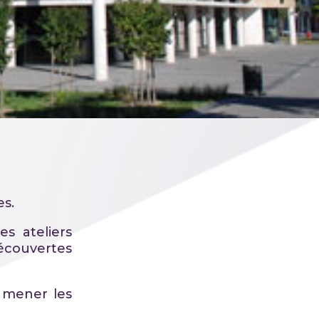
s.
s ateliers
écouvertes
 mener les