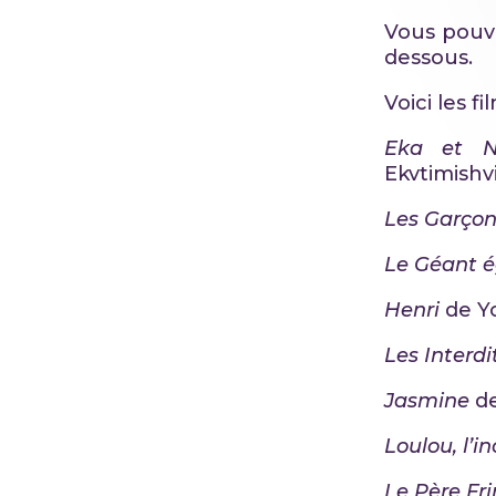
Vous pouve
dessous.
Voici les 
Eka et Na
Ekvtimishv
Les Garçon
Le Géant é
Henri
de Y
Les Interdi
Jasmine
d
Loulou, l’i
Le Père Fr