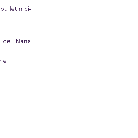
ulletin ci-
de Nana
nne