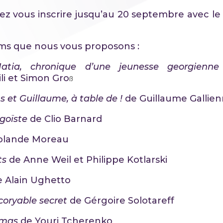
z vous inscrire jusqu’au 20 septembre avec le b
films que nous vous proposons :
tia, chronique d’une jeunesse georgienne
ili et Simon Gro
ß
s et Guillaume, à table de !
de Guillaume Gallie
goïste
de Clio Barnard
olande Moreau
ts
de Anne Weil et Philippe Kotlarski
e Alain Ughetto
ncoryable secret
de Gérgoire Solotareff
imas
de Youri Tcherenko