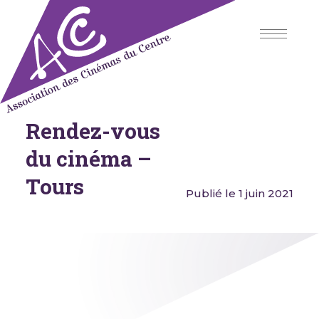
Skip
to
content
Rendez-vous
Association des Cinémas du
Centre
du cinéma –
Tours
Publié le 1 juin 2021