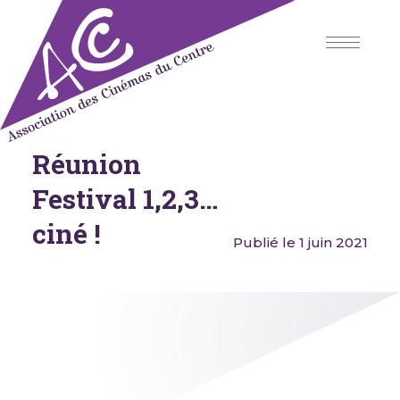
Skip
to
content
Réunion
Association des Cinémas du
Centre
Festival 1,2,3…
ciné !
Publié le 1 juin 2021