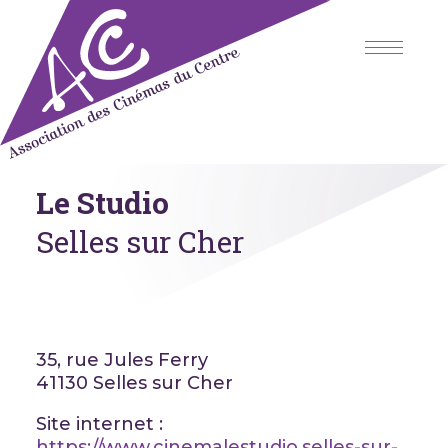
Skip
to
content
Association des Cinémas du
Le Studio
Centre
Selles sur Cher
35, rue Jules Ferry
41130 Selles sur Cher
Site internet :
https://www.cinemalestudio.selles-sur-