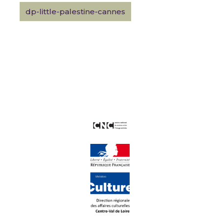
dp-little-palestine-cannes