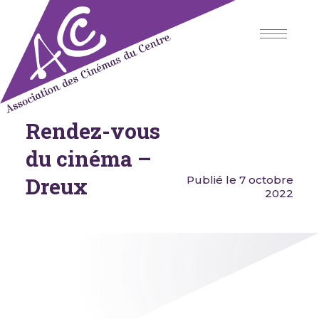
Skip
to
content
Rendez-vous
Association des Cinémas du
Centre
du cinéma –
Dreux
Publié le 7 octobre
2022