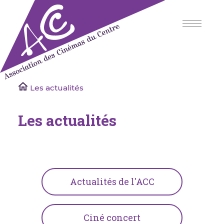
Skip
to
content
Association des Cinémas du Centre
Les actualités
Les actualités
Actualités de l'ACC
Ciné concert