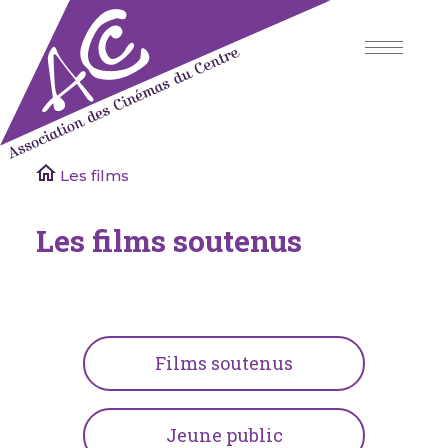
Skip
to
content
Association des Cinémas du Centre
Les films
Les films soutenus
Films soutenus
Jeune public